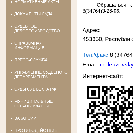
НОРМАТИВНЫЕ АКТЫ
Обращаться к
8(34764)3-26-96.
ДОКУМЕНТЫ СУДА
СУДЕБНОЕ
Адрес:
ДЕЛОПРОИЗВОДСТВО
453850, Респу
СПРАВОЧНАЯ
ИНФОРМАЦИЯ
Тел./факс
8 (34764
ПРЕСС-СЛУЖБА
Email:
meleuzovsky
УПРАВЛЕНИЕ СУДЕБНОГО
Интернет-сай
ДЕПАРТАМЕНТА
СУДЫ СУБЪЕКТА РФ
МУНИЦИПАЛЬНЫЕ
ОРГАНЫ ВЛАСТИ
ВАКАНСИИ
ПРОТИВОДЕЙСТВИЕ