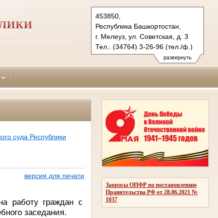
453850,
БЛИКИ
Республика Башкортостан,
г. Мелеуз, ул. Советская, д. 3
Тел.: (34764) 3-26-96 (тел./ф.)
meleuzovsky.bkr@sudrf.ru
развернуть
ого суда Республики
версия для печати
Запросы ОПФР по постановлению
Правительства РФ от 28.06.2021 №
1037
на работу граждан с
ебного заседания.